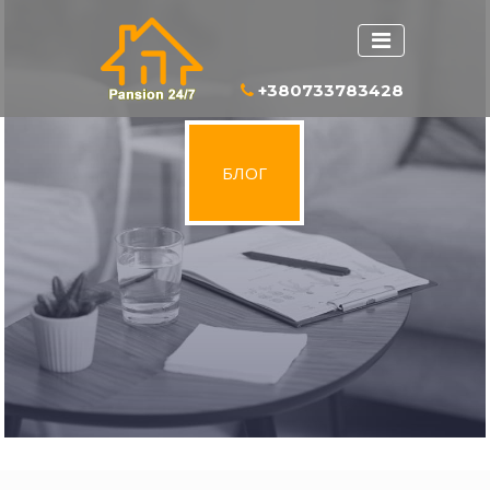
+380733783428
БЛОГ