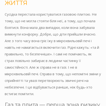
ЖИТТЯ
Сусідка перестала користуватися газовою плитою. Не
тому, що не могла стояти біля неї, а тому, що почала
боятися. Вона мала два випадки, коли вона забувала
вимкнути конфорку. Добре, що діти прийшли вчасно.
Але з того часу вона гріє їжу в мікрохвильовій печі і
навіть не намагається включити газ. Рідні кажуть: «та й
правильно, то безпечніше». І самі не помічають, як
страх повільно забирає в людини частинку її
самостійності. Але ж справа не в газі. І не в
мікрохвильовій печі. Справа в тому, що непомітні зміни у
сприйнятті та увазі перетворюють звичні речі на
небезпечні. І це відбувається раніше, ніж будь-хто
встигає помітити.
Газ та плита — перша зона ризику