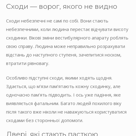
Сходи — ворог, якого не видно
Сходи небезпечні не самі по собі. Вони стають
небезпечними, коли людина перестає відчувати висоту
сходинки. Вікові зміни вестибулярного апарату роблять
свою справу. Людина може неправильно розрахувати
відстань до наступного ступеня, зачепитися носком,
втратити рівновагу.
Особливо підступні сходи, якими ходять щодня.
Здається, що м’язи пам’ятають кожну сходинку, але
одночасно пам’ять підводить. І ось уже падіння, яке
виявляється фатальним. Багато людей похилого віку
після такого вже ніколи не наважуються користуватися
сходами без сторонньої допомоги.
Двері, які стають пасткою