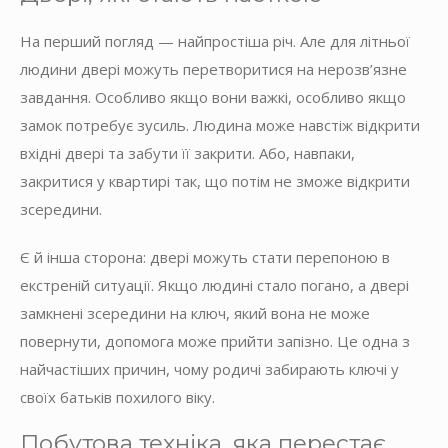
На перший погляд — найпростіша річ. Але для літньої
людини двері можуть перетворитися на нерозв’язне
завдання. Особливо якщо вони важкі, особливо якщо
замок потребує зусиль. Людина може навстіж відкрити
вхідні двері та забути її закрити. Або, навпаки,
закритися у квартирі так, що потім не зможе відкрити
зсередини.
Є й інша сторона: двері можуть стати перепоною в
екстреній ситуації. Якщо людині стало погано, а двері
замкнені зсередини на ключ, який вона не може
повернути, допомога може прийти запізно. Це одна з
найчастіших причин, чому родичі забирають ключі у
своїх батьків похилого віку.
Побутова техніка, яка перестає