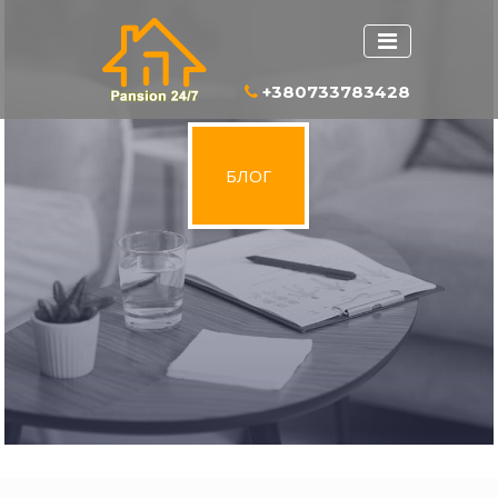
+380733783428
БЛОГ