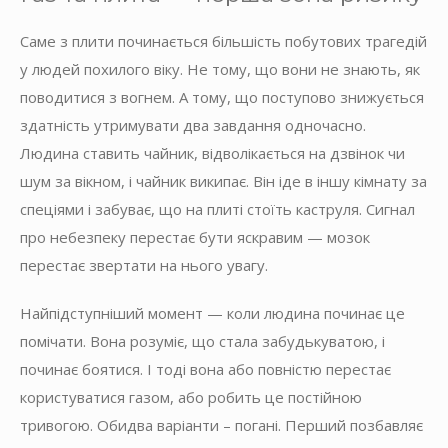
Саме з плити починається більшість побутових трагедій
у людей похилого віку. Не тому, що вони не знають, як
поводитися з вогнем. А тому, що поступово знижується
здатність утримувати два завдання одночасно.
Людина ставить чайник, відволікається на дзвінок чи
шум за вікном, і чайник википає. Він іде в іншу кімнату за
спеціями і забуває, що на плиті стоїть каструля. Сигнал
про небезпеку перестає бути яскравим — мозок
перестає звертати на нього увагу.
Найпідступніший момент — коли людина починає це
помічати. Вона розуміє, що стала забудькуватою, і
починає боятися. І тоді вона або повністю перестає
користуватися газом, або робить це постійною
тривогою. Обидва варіанти – погані. Перший позбавляє