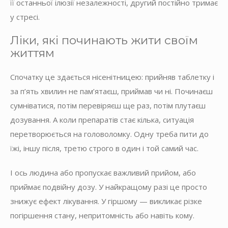
її останньої ілюзії незалежності, другий постійно тримає
у стресі.
Ліки, які починають жити своїм
життям
Спочатку це здається нісенітницею: прийняв таблетку і
за п’ять хвилин не пам’ятаєш, приймав чи ні. Починаєш
сумніватися, потім перевіряєш ще раз, потім плутаєш
дозування. А коли препаратів стає кілька, ситуація
перетворюється на головоломку. Одну треба пити до
їжі, іншу після, третю строго в один і той самий час.
І ось людина або пропускає важливий прийом, або
приймає подвійну дозу. У найкращому разі це просто
знижує ефект лікування. У гіршому — викликає різке
погіршення стану, непритомність або навіть кому.