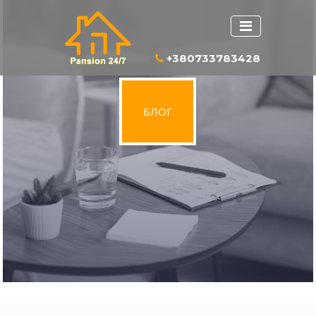
+380733783428
БЛОГ