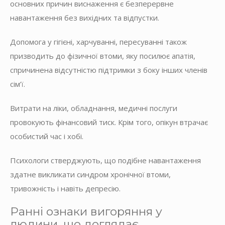
основних причин виснаження є безперервне
навантаження без вихідних та відпустки.
Допомога у гігієні, харчуванні, пересуванні також
призводить до фізичної втоми, яку посилює апатія,
спричинена відсутністю підтримки з боку інших членів
сім’ї.
Витрати на ліки, обладнання, медичні послуги
провокують фінансовий тиск. Крім того, опікун втрачає
особистий час і хобі.
Психологи стверджують, що подібне навантаження
здатне викликати синдром хронічної втоми,
тривожність і навіть депресію.
Ранні ознаки вигоряння у
людини, що доглядає