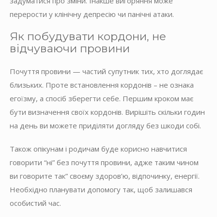
задуматися про зміни. Інакше вигоряння може
перерости у клінічну депресію чи панічні атаки.
Як побудувати кордони, не
відчуваючи провини
Почуття провини — частий супутник тих, хто доглядає
близьких. Проте встановлення кордонів – не ознака
егоїзму, а спосіб зберегти себе. Першим кроком має
бути визначення своїх кордонів. Вирішіть скільки годин
на день ви можете приділяти догляду без шкоди собі.
Також опікунам і родичам буде корисно навчитися
говорити “ні” без почуття провини, адже таким чином
ви говорите так” своєму здоров’ю, відпочинку, енергії.
Необхідно планувати допомогу так, щоб залишався
особистий час.