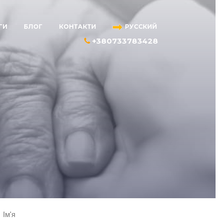
ГИ
БЛОГ
КОНТАКТИ
РУССКИЙ
+380733783428